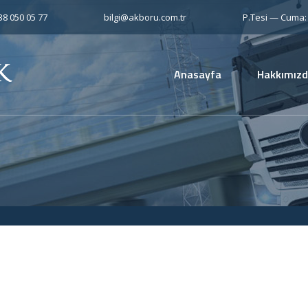
538 050 05 77
bilgi@akboru.com.tr
P.Tesi — Cuma: 
Anasayfa
Hakkımız