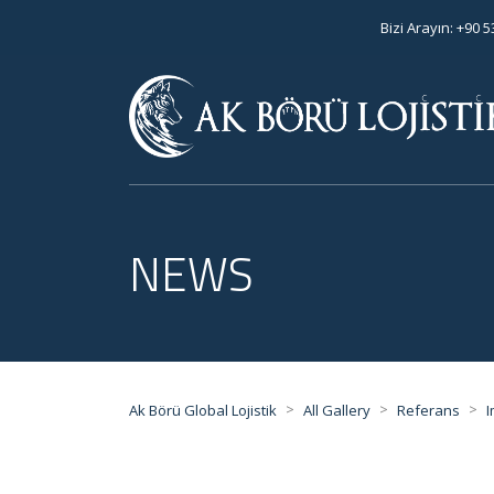
Bizi Arayın: +90 
NEWS
>
>
>
Ak Börü Global Lojistik
All Gallery
Referans
I