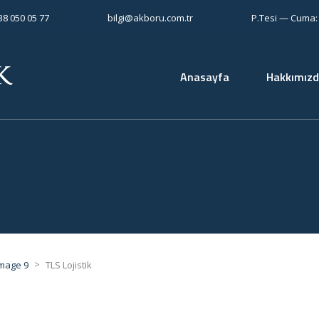
538 050 05 77
bilgi@akboru.com.tr
P.Tesi — Cuma: 
Anasayfa
Hakkımız
>
mage 9
TLS Lojistik