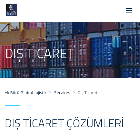
DIŞ TICARET
>
>
Ak Börü Global Lojistik
Services
Dış Ticaret
DIŞ TICARET ÇÖZÜMLERI