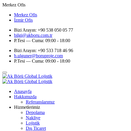
Merkez Ofis
Merkez Ofis
İzmir Ofis
Bizi Arayın: +90 538 050 05 77
bilgi@akboru.com.tr
P.Tesi — Cuma: 09:00 - 18:00
Bizi Arayın: +90 533 718 46 96
b.ulguner@boruproje.com
P.Tesi — Cuma: 09:00 - 18:00
Anasayfa
Hakkımızda
Referanslarımız
Hizmetlerimiz
Depolama
Nakliye
Lojistik
Dış Ticaret